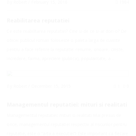
By
Robert
/
February 15, 2016
1984
Reabilitarea reputatiei
Ce este reabilitarea reputatiei? Cine si de ce si-ar dori-o? De
obicei publicul roman foloseste o paleta larga de cuvinte
pentru a face referire la reputatie: renume, onoare, cinste,
incredere, faima, apreciere (publica), popularitate, a ...
By
Robert
/
December 15, 2015
1
0
Managementul reputatiei: mituri si realitati
Managementul reputatiei: mituri si realitati Mai presus de
orice, managementul reputatiei respectiv al riscurilor pentru
reputatie, este o “arta a executiei”! Este important ca fiecare