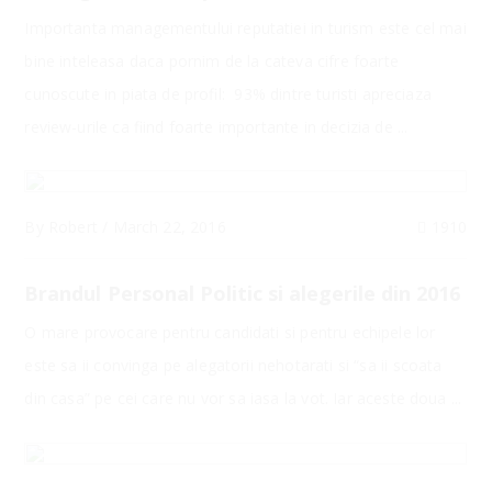
Importanta managementului reputatiei in turism este cel mai
bine inteleasa daca pornim de la cateva cifre foarte
cunoscute in piata de profil: 93% dintre turisti apreciaza
review-urile ca fiind foarte importante in decizia de ...
By
Robert
/
March 22, 2016
1910
Brandul Personal Politic si alegerile din 2016
O mare provocare pentru candidati si pentru echipele lor
este sa ii convinga pe alegatorii nehotarati si “sa ii scoata
din casa” pe cei care nu vor sa iasa la vot. Iar aceste doua ...