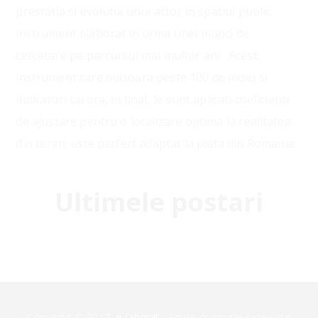
prestatia si evolutia unui actor in spatiul public,
instrument elaborat in urma unei munci de
cercetare pe parcursul mai multor ani. Acest
instrument care masoara peste 100 de indici si
indicatori carora, in final, le sunt aplicati coeficienti
de ajustare pentru o localizare optima la realitatea
din teren, este perfect adaptat la piata din Romania.
Ultimele postari
Copyright © 2017
e-laborat
. Toate drepturile rezervate