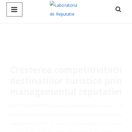
Cresterea competitivitatii
destinatiilor turistice prin
managementul reputatiei
“LOVE YOUR HATERS!”
este solutia dezvoltata de noi pentru a-i
ajuta in mod direct pe proprietarii si managerii din turismul
independent (unitati de cazare si restaurante) sa isi creasca