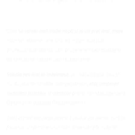
veniturile prin managementul optim al reputatiei.
Cum
sa vanda mai multe nopti si la un pret mai mare
este intrebarea care ii tine treji pe mai toti
profesionistii din turism, proprietari sau manageri
de unitati de cazare sau restaurante.
Solutia cea mai la indemana
, probata in practica si
confirmta de studiile independente,
este cresterea
increderii turistilor si clientilor
printr-un Management
Optim al Reputatiei (Reclamatiilor).
Toti cei care vor alege aceasta solutie vor invata cum sa
foloseasca efectiv tehnici si instrumente eficiente de