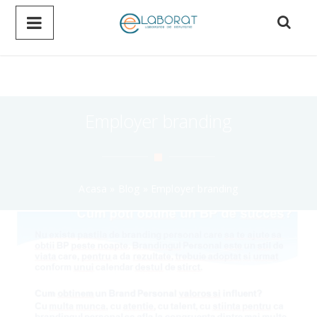
Employer branding
Acasa
»
Blog
»
Employer branding