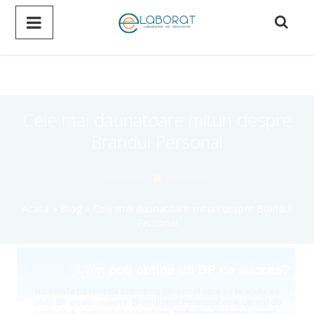
Cele mai daunatoare mituri despre
Brandul Personal
Acasa
»
Blog
»
Cele mai daunatoare mituri despre Brandul
Personal