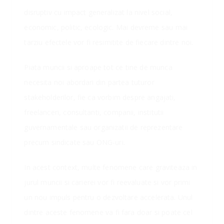
disruptiv cu impact generalizat la nivel social,
economic, politic, ecologic. Mai devreme sau mai
tarziu efectele vor fi resimitite de fiecare dintre noi.
Piata muncii si aproape tot ce tine de munca
necesita noi abordari din partea tuturor
stakeholderilor, fie ca vorbim despre angajati,
freelanceri, consultanti, companii, institutii
guvernamentale sau organizatii de reprezentare
precum sindicate sau ONG-uri.
In acest context, multe fenomene care graviteaza in
jurul muncii si carierei vor fi reevaluate si vor primi
un nou impuls pentru o dezvoltare accelerata. Unul
dintre aceste fenomene va fi fara doar si poate cel