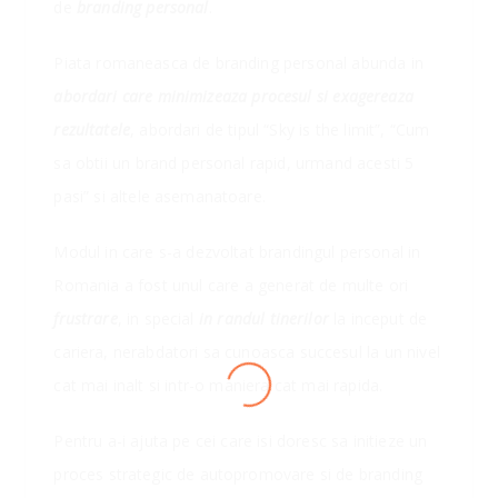
de
branding personal
.
Piata romaneasca de branding personal abunda in
abordari care minimizeaza procesul si exagereaza
rezultatele
, abordari de tipul “Sky is the limit”, “Cum
sa obtii un brand personal rapid, urmand acesti 5
pasi” si altele asemanatoare.
Modul in care s-a dezvoltat brandingul personal in
Romania a fost unul care a generat de multe ori
frustrare
, in special
in randul tinerilor
la inceput de
cariera, nerabdatori sa cunoasca succesul la un nivel
cat mai inalt si intr-o maniera cat mai rapida.
LOADING
Pentru a-i ajuta pe cei care isi doresc sa initieze un
proces strategic de autopromovare si de branding