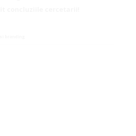
t concluziile cercetarii!
si branding
Centrul de interes
Graviteaza in jurul calibrarii
metodologiei si instrumentelor de
masurare a reputatiei pentru a raspunde
nevoilor industriei ospitalitatii din
Romania. Astfel, ne canalizam mare