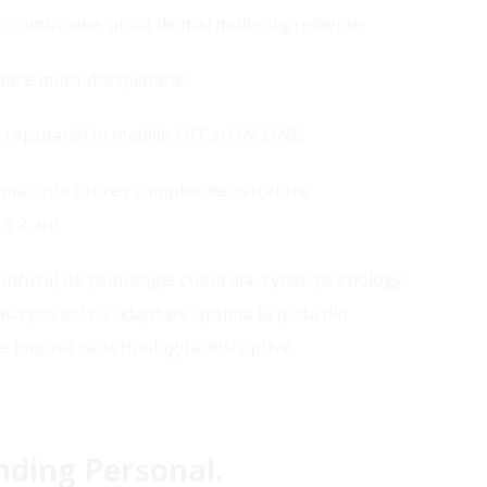
 o combinatie unica de mai multe ingrediente:
are multi-disciplinara;
reputatiei in mediile OFF si ON LINE,
rma unui proces complex de cercetare
a 2 ani.
nfuzii) de psihologie culturala, cyber-psichology
aca posibila o adaptare optima la piata din
e impuse de tehnologiile disruptive.
nding Personal.