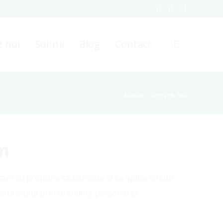
 noi
Solutii
Blog
Contact
Acasa
»
Despre noi
m
are isi propune sa dezvolte si sa aplice solutii
etitivitatii prin branding personal si