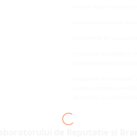
Solutiile noaste au la baza
Expertiza relevanta si abord
Instrumente de masurare a 
Instrumnte dezvoltate in u
fundamentala pe parcursul 
Adaugarea unui “amestec” (i
si cyber-sociology care sa f
Romania si la transformaril
LOADING
Laboratorului de Reputatie si Bra