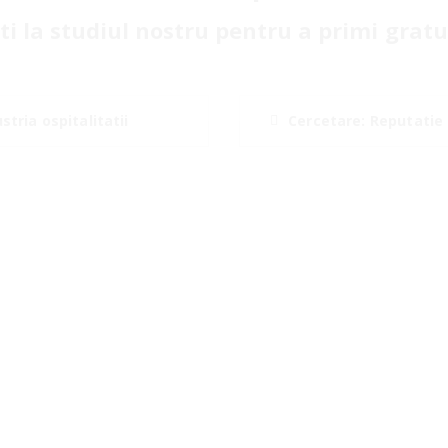
i la studiul nostru pentru a primi gratui
tria ospitalitatii
Cercetare: Reputatie 
Credinta noastra
Se indreapta catre nevoia de modele
optimizate si adaptate perfect la
realitatile locale, la modul de a gandi si
de a simti specific romanilor, precum si
la caracteristicile speciale sau la