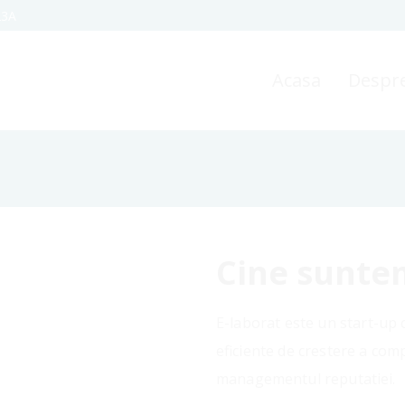
23A
Acasa
Despre
Cine sunte
E-laborat este un start-up c
eficiente de crestere a comp
managementul reputatiei.