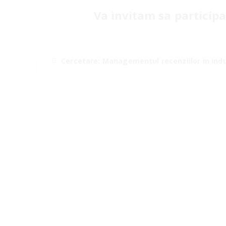
Va invitam sa participat
Cercetare: Managementul recenziilor in indus
Misiunea noastra
Sa contribuim in mod decisiv la cresterea
competitivitatii prin oferirea de modele
eficiente pentru entitati din toate
domeniile, fie ca vorbim de elite politice
sau de sportivi de valoare, de