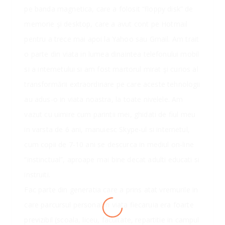
pe banda magnetica, care a folosit “floppy disk” de
memorie şi desktop, care a avut cont pe Hotmail
pentru a trece mai apoi la Yahoo sau Gmail. Am trait
o parte din viata in lumea dinaintea telefonului mobil
si a internetului si am fost martorul mirat şi curios al
transformării extraordinare pe care aceste tehnologii
au adus-o in viata noastra, la toate nivelele. Am
vazut cu uimire cum parintii mei, ghidati de fiul meu
in varsta de 6 ani, manuiesc Skype-ul si internetul,
cum copii de 7-10 ani se descurca in mediul on-line
“instinctual”, aproape mai bine decat adulti educati si
instruiti.
Fac parte din generatia care a prins atat vremurile in
LOADING
care parcursul personal in viata fiecaruia era foarte
previzibil (scoala, liceu, facultate, repartitie in campul