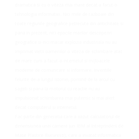
dramatica si cu o viteza mai mare decat a facut-o
tehnologia informatiei. Nici miile de razboaie din
toate regiunile geografice petrecute din antichitate si
pana in prezent, nici epocile marilor descoperiri
geografice si nici macar explozia industriala nu au
imprimat vietii oamenilor o viteza de schimbare atat
de mare cum a facut-o internetul si mijloacele
moderne de comunicare
si informare. Inventiile
felurite de-a lungul istoriei, pornind de la arcul cu
sageti si pana la motorul cu reactie nu au
impulsionat schimbarea mai puternic si mai alert
decat computerul si internetul.
Fac parte din generatia care a vazut calculatorul de
dimensiunea unei camere (un IBM al Intreprinderii de
Mase Plastice Bucuresti), care a invatat informatica