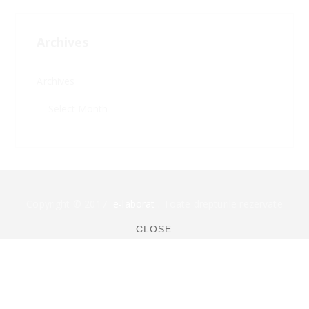
Archives
Archives
Copyright © 2017
e-laborat
. Toate drepturile rezervate
CLOSE