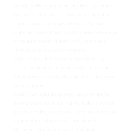
muncii, familie, repartitia unei locuinte si eventual
masina) si care a invatat din mers antreprenoriatul,
corporatismul şi asumarea de riscuri. Fac parte
dintre cei care au inlocuit visul de a avea o cariera de
40 de ani in aceeasi fabrica cu visul de a crea o
“fabrica” pe care să o lase mostenire.
Astfel, fiind atent la fenomen, am observat ca de la
zi la zi, evenimentele de peste an (Paste, Craciun,
Sfinti) precum si cele din viata fiecaruia dintre noi se
muta in online.
Observ cum, daca faci parte din anumite categorii
socio-profesionale (din zi in zi mai multe) si nu esti
prezent in online, atunci nu existi pentru confrati sau
chiar pentru o categorie mai larga de public.
Urmăresc cu mare interes cum tehnologia