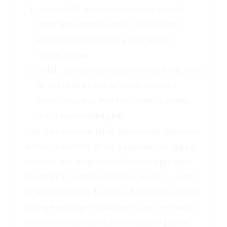
Leaderii PSD au inteles importanta mediului
digital si fac eforturi pentru a reimprospata
electoratul prin inrolarea a cati mai multi
“soldati” digitali;
Ceilalti, reprezentanti ai partidelor care oricum nu
au stat nicodata bine in “luptele in noroi si
tarana”, nu par sa faca nimic pentru a castiga
macar suprematia digitala.
Chiar daca in momentul de fata metodologia noasta
nu masoara intentia de vot a populatiei, ea ajuta in
obtinerea unei imagini complete asupra perceptiei
populatiei cu privire la persoanele publice si, alaturi
de alte instrumente de analiza, fundamenteaza orice
strategie de imagine publica de succes. Pe masura
insa ce nivelul de dezvoltare a mediului digital din