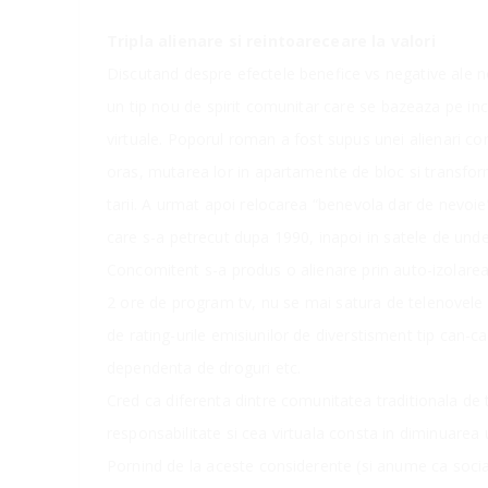
Tripla alienare si reintoareceare la valori
Discutand despre efectele benefice vs negative ale no
un tip nou de spirit comunitar care se bazeaza pe in
virtuale. Poporul roman a fost supus unei alienari con
oras, mutarea lor in apartamente de bloc si transforma
tarii. A urmat apoi relocarea “benevola dar de nevoie”
care s-a petrecut dupa 1990, inapoi in satele de unde, 
Concomitent s-a produs o alienare prin auto-izolarea i
2 ore de program tv, nu se mai satura de telenovele s
de rating-urile emisiunilor de diverstisment tip can-c
dependenta de droguri etc.
Cred ca diferenta dintre comunitatea traditionala de
responsabilitate si cea virtuala consta in diminuarea 
Pornind de la aceste considerente (si anume ca soci