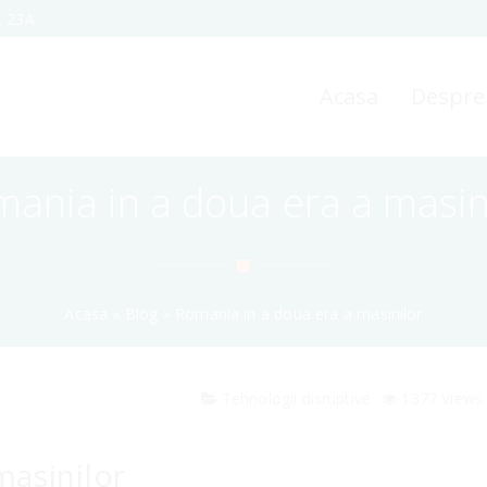
. 23A
Acasa
Despre
ania in a doua era a masin
Acasa
»
Blog
»
Romania in a doua era a masinilor
Tehnologii disruptive
1377 Views
masinilor