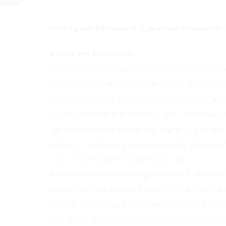
Cum a pasit Romania in a doua era a masinilor?
A doua era a masinilor
Imi place foarte mult conceptia profesorilor Erik Br
numesc “A doua era a masinilor” in care calculatoarel
puternice si mai capabile in viitor iar impactul lor asu
asupra economiei in general va fi urias. Tehnologia a
sau organizationale. Asadar este urgent sa intelegem
pentru ca muncitorii sa paseasca in viitor alaturi de m
Cum se manifesta Romania in lumea 2.0?
Am fost intotdeauna mai degraba rezervat fata de imp
manageriale fara adaptarea temeinica a acestora la re
noastra. Acelasi lucru il cred si despre branding, fi
Cred foarte tare ca, pentru a avea succes in Romania, u