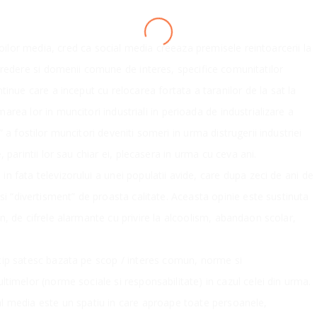
LOADING
ilor media, cred ca social media creeaza premisele reintoarcerii la
credere si domenii comune de interes, specifice comunitatilor
tinue care a inceput cu relocarea fortata a taranilor de la sat la
rea lor in muncitori industriali in perioada de industrializare a
 a fostilor muncitori deveniti someri in urma distrugerii industriei
parintii lor sau chiar ei, plecasera in urma cu ceva ani.
n fata televizorului a unei populatii avide, care dupa zeci de ani de
i “divertisment” de proasta calitate. Aceasta opinie este sustinuta
an, de cifrele alarmante cu privire la alcoolism, abandaon scolar,
 tip satesc bazata pe scop / interes comun, norme si
ultimelor (norme sociale si responsabilitate) in cazul celei din urma.
al media este un spatiu in care aproape toate persoanele,