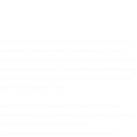
ynjolfsson și Andrew McAfee despre lumea digitala 2.0 pe care ei o
e (hardware, software și internet) vor deveni din ce in ce mai
pra locurilor de munca, aptitudinilor lucratorilor și organizatiilor sau
 facut un salt major si a luat-o cu mult inaintea aptitudinilor umane
 acest fenomen, sa discutam implicatiile și sa imaginam strategii
asini si nu in competitie cu ele”.
ortul din Occident si aplicarea in Romania de teorii sociale /
alitatile balcanice (si prea putin latine, dupa parerea mea) din tara
e ca este vorba despre produse sau persoane.
n brand trebuie adaptat la realitatile si la cultura locala.