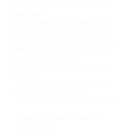
catre national” sau al artistilor care doresc sa se
lanseze “afara”.
3. exista un brand personal cu un public tinta destul
de extins dar este nevoie de schimbari, re-branding:
poate fi cazul artistilor sau al unor personalitati care
provin din sport si care doresc sa acceada catre
functii politice sau administrative.
In cazul situatiilor 2 si 3 se poate trece la actiune
atunci cand:
– brandul personal nu are recunoastere suficienta,
fiind si situatia cea mai des intalnita;
– brandul personal nu este recunoscut in mod corect
;
– publicul tinta s-a schimbat, s-a extins sau si-a
schimbat asteptarile: