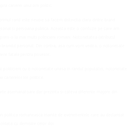
pra carierei unui om politic.
primul rand este nevoie sa facem distinctia clara dintre brand
rsonal si persoana publica. Aceasta este o confuzie pe care am
prins-o la mai multi politicieni romani. Notorietatea (atributul
 cu brandul personal. Din contra, asa cum vom vedea, o notorietate
iere fatala pentru posesor.
oliticieni cu o notorietate uriasa in randul populatiei, notorietate
 carierelor lor politice.
arte asemanatoare dar prezinta si cateva diferente majore din
” in politica romaneasca inainte de evenimentele care au declansat
oldata cu demisiile celor doi.