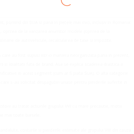
LOADING
nt, pornind din SUA si pana in pietele mai mici, inclusiv in Romania:
E, oprirea de la vanzarea anumitor modele (oprirea de la
lioane de autovehicule, recalcularea de taxe si impozite.
a la care au fost supusi intr-o maniera neorganizata pana in prezent,
i si loialitatii fata de brand. Asa se explica scaderea drastica a
ificative in acest segment (cum ar fi piata SUA). O alta categorie
 care s-au solicitat despagubiri uriase pentru pierderile suferite in
titorii au tratat actiunile grupului VW cu mare precautie, motiv
pe mai toate bursele.
andalului, costurile si pierderile estimate ale grupului VW din cauza