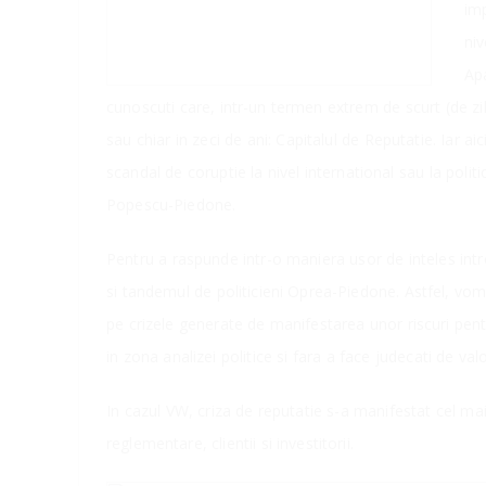
imp
niv
Ap
cunoscuti care, intr-un termen extrem de scurt (de zil
sau chiar in zeci de ani: Capitalul de Reputatie. Iar a
scandal de coruptie la nivel international sau la poli
Popescu-Piedone.
Pentru a raspunde intr-o maniera usor de inteles intr
si tandemul de politicieni Oprea-Piedone. Astfel, vom
pe crizele generate de manifestarea unor riscuri pentr
in zona analizei politice si fara a face judecati de val
In cazul VW, criza de reputatie s-a manifestat cel mai v
reglementare, clientii si investitorii.