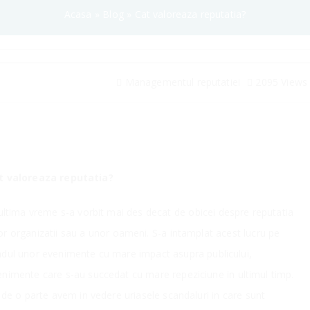
Acasa
»
Blog
»
Cat valoreaza reputatia?
Managementul reputatiei
2095 Views
t valoreaza reputatia?
ultima vreme s-a vorbit mai des decat de obicei despre reputatia
r organizatii sau a unor oameni. S-a intamplat acest lucru pe
ndul unor evenimente cu mare impact asupra publicului,
enimente care s-au succedat cu mare repeziciune in ultimul timp.
de o parte avem in vedere uriasele scandaluri in care sunt