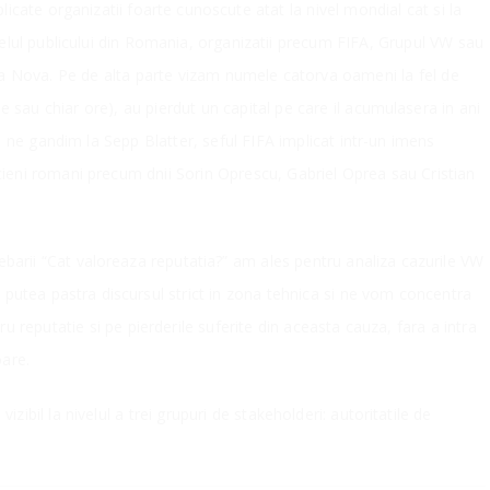
licate organizatii foarte cunoscute atat la nivel mondial cat si la
elul publicului din Romania, organizatii precum FIFA, Grupul VW sau
a Nova. Pe de alta parte vizam numele catorva oameni la fel de
e sau chiar ore), au pierdut un capital pe care il acumulasera in ani
ici ne gandim la Sepp Blatter, seful FIFA implicat intr-un imens
ticieni romani precum dnii Sorin Oprescu, Gabriel Oprea sau Cristian
ebarii “Cat valoreaza reputatia?” am ales pentru analiza cazurile VW
 putea pastra discursul strict in zona tehnica si ne vom concentra
u reputatie si pe pierderile suferite din aceasta cauza, fara a intra
oare.
izibil la nivelul a trei grupuri de stakeholderi: autoritatile de