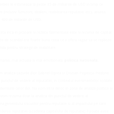
 Forbes le estimeaza la peste 35 de milliarde de USD in timp ce
 (inclusiv furnizorii, dealerii, reabilitarea reputatiei etc), anunta
de 400 de miliarde de USD.
a inca in picioare si rezista falimentului este si rezerva de capital
nte de scandal era foarte buna ceea ce ii ofera ragaz sa se replieze
ida pentru strategii de reabilitare.
mania, mai actuala si mai emotionala:
politica nationala.
m analiza cazurile dlor Gabriel Oprea si Cristian Popescu-Piedone
 punctul de vedere al reputatiei, in contextul evenimentelor soldate
demisiile celor doi. Nu vom intra deloc in zona de analiza politica si
 vom rezuma doar la analiza din punctul de vedere al
agementului riscurilor pentru reputatie si al impactului pe care
rderea reputatiei (scaderea capitalului de reputatie) il poate avea