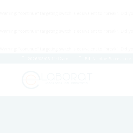
Warning
: "continue" targeting switch is equivalent to "break". Did 
Warning
: "continue" targeting switch is equivalent to "break". Did 
Warning
: "continue" targeting switch is equivalent to "break". Did 
2026/08/08 11:12am
Bd. Nicolae Balcescu nr.