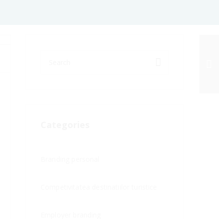
Reputatie si/sau brand
Categories
Branding personal
Competivitatea destinatiilor turistice
Employer branding