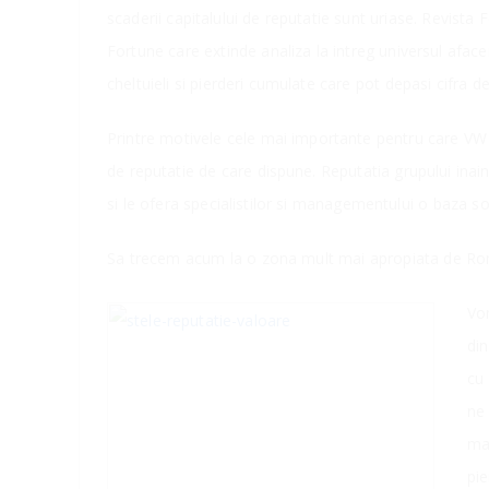
scaderii capitalului de reputatie sunt uriase. Revista
Fortune care extinde analiza la intreg universul afacerii
cheltuieli si pierderi cumulate care pot depasi cifra 
Printre motivele cele mai importante pentru care VW st
de reputatie de care dispune. Reputatia grupului inai
si le ofera specialistilor si managementului o baza sol
Sa trecem acum la o zona mult mai apropiata de Ro
Vo
din
cu 
ne
man
pie