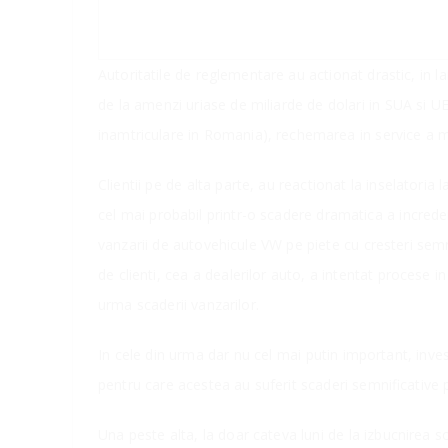
Autoritatile de reglementare au actionat drastic, in la
de la amenzi uriase de miliarde de dolari in SUA si U
inamtriculare in Romania), rechemarea in service a mi
Clientii pe de alta parte, au reactionat la inselatori
cel mai probabil printr-o scadere dramatica a increderi
vanzarii de autovehicule VW pe piete cu cresteri semn
de clienti, cea a dealerilor auto, a intentat procese in
urma scaderii vanzarilor.
In cele din urma dar nu cel mai putin important, inves
pentru care acestea au suferit scaderi semnificative 
Una peste alta, la doar cateva luni de la izbucnirea sc