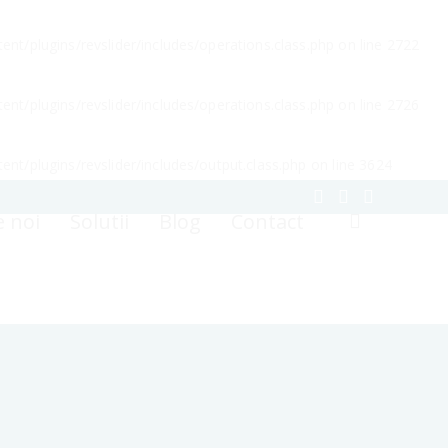
nt/plugins/revslider/includes/operations.class.php
on line
2722
nt/plugins/revslider/includes/operations.class.php
on line
2726
nt/plugins/revslider/includes/output.class.php
on line
3624
 noi
Solutii
Blog
Contact