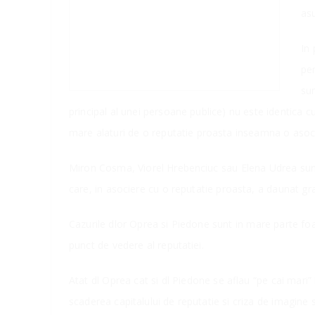
asu
In 
pe
sur
principal al unei persoane publice) nu este identica
mare alaturi de o reputatie proasta inseamna o asoc
Miron Cosma, Viorel Hrebenciuc sau Elena Udrea sunt p
care, in asociere cu o reputatie proasta, a daunat grav
Cazurile dlor Oprea si Piedone sunt in mare parte fo
punct de vedere al reputatiei.
Atat dl Oprea cat si dl Piedone se aflau “pe cai mari
scaderea capitalului de reputatie si criza de imagine s