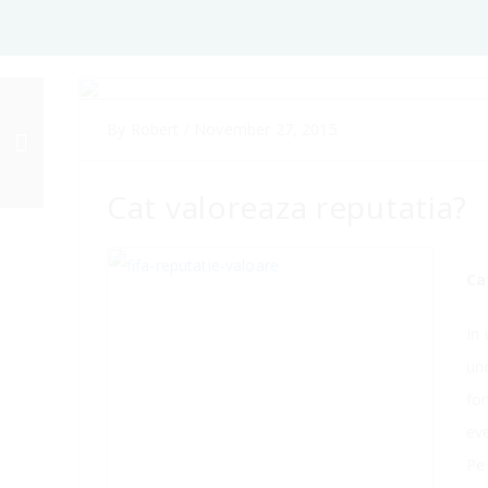
Principalele bariere în
By
Robert
/
November 27, 2015
managementul
reputatiei identificate de
E-laborat in Romania
Cat valoreaza reputatia?
Ca
In 
uno
fo
ev
Pe 